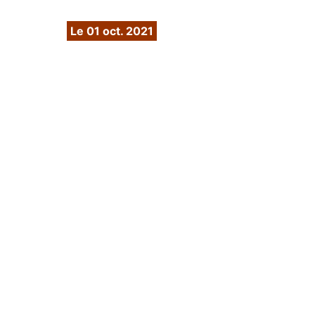
2021
Le 01 oct. 2021
Parution dans le magazine
Télérama, octobre 2021
Tribune de Lyon,