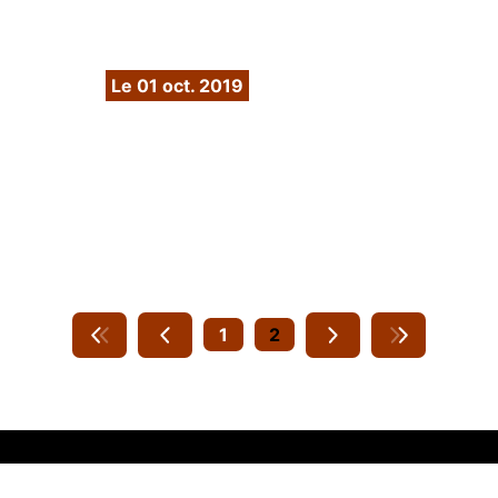
oct 2019
Le 01 oct. 2019
Parution dans la Tribune de Lyon,
oct 2019
1
2
L'ASSOCIATION