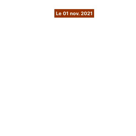
FPE. - Nov 2021
Le 01 nov. 2021
Parution dans le magazine FPE en
Novembre 2021